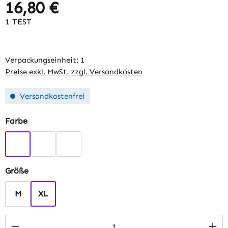
16,80 €
Regulärer Preis:
1 TEST
Verpackungseinheit:
1
Preise exkl. MwSt. zzgl. Versandkosten
Versandkostenfrei
auswählen
Farbe
Blau
Rot
Weiß
auswählen
Größe
M
XL
Produkt Anzahl: Gib den gewünschten Wert 