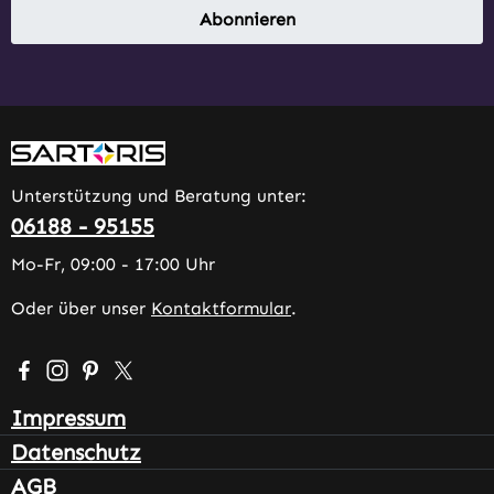
Abonnieren
Unterstützung und Beratung unter:
06188 - 95155
Mo-Fr, 09:00 - 17:00 Uhr
Oder über unser
Kontaktformular
.
Besuche uns auf Facebook – öffnet in neuem Tab (extern
Schau auf Instagram vorbei – öffnet in neuem Tab (e
Lass dich auf Pinterest inspirieren – öffnet in n
Folge uns auf X – öffnet in neuem Tab (exter
Impressum
Datenschutz
AGB