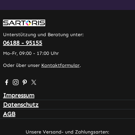
Unterstützung und Beratung unter:
06188 - 95155
Mo-Fr, 09:00 - 17:00 Uhr
Oder über unser
Kontaktformular
.
Besuche uns auf Facebook – öffnet in neuem Tab (extern
Schau auf Instagram vorbei – öffnet in neuem Tab (e
Lass dich auf Pinterest inspirieren – öffnet in n
Folge uns auf X – öffnet in neuem Tab (exter
Impressum
Datenschutz
AGB
Unsere Versand- und Zahlungsarten: